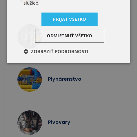
služieb.
PRIJAŤ VŠETKO
Teplárenstvo
ODMIETNUŤ VŠETKO
ZOBRAZIŤ PODROBNOSTI
Plynárenstvo
Pivovary