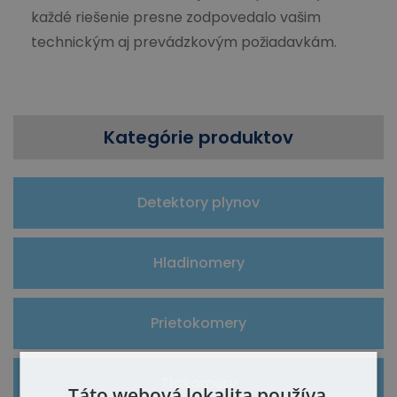
každé riešenie presne zodpovedalo vašim
technickým aj prevádzkovým požiadavkám.
Kategórie produktov
Detektory plynov
Hladinomery
Prietokomery
Tlakomery
Táto webová lokalita používa