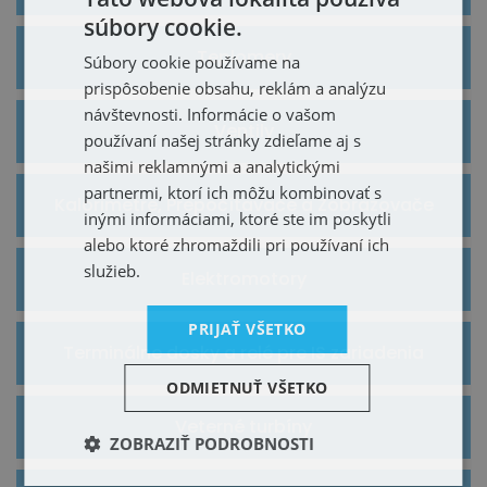
súbory cookie.
Teplomery
Súbory cookie používame na
prispôsobenie obsahu, reklám a analýzu
návštevnosti. Informácie o vašom
Ventily
používaní našej stránky zdieľame aj s
našimi reklamnými a analytickými
partnermi, ktorí ich môžu kombinovať s
Kalorimetre, Prepočítavače a Zobrazovače
inými informáciami, ktoré ste im poskytli
alebo ktoré zhromaždili pri používaní ich
služieb.
Elektromotory
PRIJAŤ VŠETKO
Terminálne dosky a relé pre IS zariadenia
ODMIETNUŤ VŠETKO
Veterné turbíny
ZOBRAZIŤ PODROBNOSTI