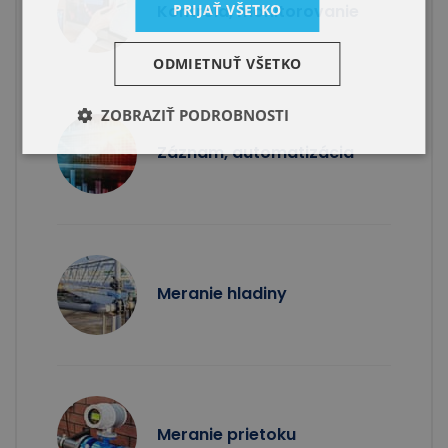
PRIJAŤ VŠETKO
Kontrola, monitorovanie
ODMIETNUŤ VŠETKO
ZOBRAZIŤ PODROBNOSTI
Záznam, automatizácia
Meranie hladiny
Meranie prietoku