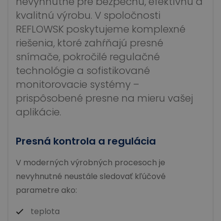
nevyhnutné pre bezpečnú, efektívnu a
kvalitnú výrobu. V spoločnosti
REFLOWSK poskytujeme komplexné
riešenia, ktoré zahŕňajú presné
snímače, pokročilé regulačné
technológie a sofistikované
monitorovacie systémy –
prispôsobené presne na mieru vašej
aplikácie.
Presná kontrola a regulácia
V moderných výrobných procesoch je
nevyhnutné neustále sledovať kľúčové
parametre ako:
teplota