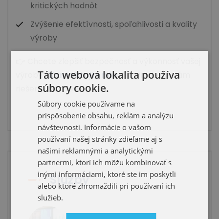
kritických hodnôt
Zvýšenie efektívnosti, spoľahlivosti a kvality
výroby
👉 Chcete zlepšiť bezpečnosť a výkonnosť vašej
Táto webová lokalita používa
výroby?
Kontaktujte nás
a navrhneme vám
súbory cookie.
riešenie na mieru.
Súbory cookie používame na
prispôsobenie obsahu, reklám a analýzu
návštevnosti. Informácie o vašom
používaní našej stránky zdieľame aj s
našimi reklamnými a analytickými
partnermi, ktorí ich môžu kombinovať s
inými informáciami, ktoré ste im poskytli
Služby
alebo ktoré zhromaždili pri používaní ich
služieb.