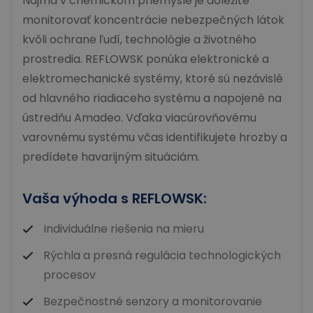
Najmä v chemickom priemysle je dôležité
monitorovať koncentrácie nebezpečných látok
kvôli ochrane ľudí, technológie a životného
prostredia. REFLOWSK ponúka elektronické a
elektromechanické systémy, ktoré sú nezávislé
od hlavného riadiaceho systému a napojené na
ústredňu Amadeo. Vďaka viacúrovňovému
varovnému systému včas identifikujete hrozby a
predídete havarijným situáciám.
Vaša výhoda s REFLOWSK:
Individuálne riešenia na mieru
Rýchla a presná regulácia technologických
procesov
Bezpečnostné senzory a monitorovanie