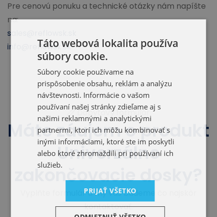
Pre cenovú ponuku a technické otázky nám napíšte
na:
sales@reflowsk.sk
Táto webová lokalita používa
info@reflowsk.sk
súbory cookie.
Súbory cookie používame na
prispôsobenie obsahu, reklám a analýzu
návštevnosti. Informácie o vašom
používaní našej stránky zdieľame aj s
Dopytový formulár
našimi reklamnými a analytickými
Máte záujem o produkt
partnermi, ktorí ich môžu kombinovať s
inými informáciami, ktoré ste im poskytli
Univerzálne
alebo ktoré zhromaždili pri používaní ich
služieb.
zakončovacie dosky?
PRIJAŤ VŠETKO
Vyplňte formulár a my vás budeme čo najskôr
kontaktovať.
ODMIETNUŤ VŠETKO