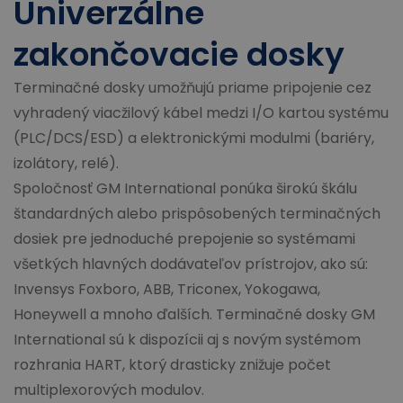
Univerzálne
zakončovacie dosky
Terminačné dosky umožňujú priame pripojenie cez
vyhradený viacžilový kábel medzi I/O kartou systému
(PLC/DCS/ESD) a elektronickými modulmi (bariéry,
izolátory, relé).
Spoločnosť GM International ponúka širokú škálu
štandardných alebo prispôsobených terminačných
dosiek pre jednoduché prepojenie so systémami
všetkých hlavných dodávateľov prístrojov, ako sú:
Invensys Foxboro, ABB, Triconex, Yokogawa,
Honeywell a mnoho ďalších.
Terminačné dosky GM
International sú k dispozícii aj s novým systémom
rozhrania HART, ktorý drasticky znižuje počet
multiplexorových modulov.