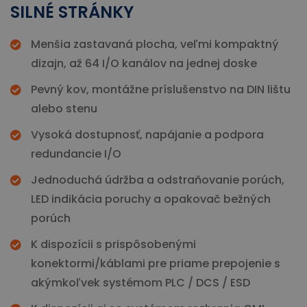
SILNÉ STRÁNKY
Menšia zastavaná plocha, veľmi kompaktný
dizajn, až 64 I/O kanálov na jednej doske
Pevný kov, montážne príslušenstvo na DIN lištu
alebo stenu
Vysoká dostupnosť, napájanie a podpora
redundancie I/O
Jednoduchá údržba a odstraňovanie porúch,
LED indikácia poruchy a opakovač bežných
porúch
K dispozícii s prispôsobenými
konektormi/káblami pre priame prepojenie s
akýmkoľvek systémom PLC / DCS / ESD