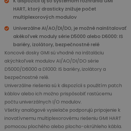
K dispozícii aj so systémom rozhrania GMI
HART, ktorý drasticky znižuje počet
multiplexorových modulov
Univerzálne AI/AO/DI/DO, je možné nainštalovať
akékoľvek moduly série D5000 alebo D6000: IS
bariéry, izolátory, bezpečnostné relé
Koncové dosky GMI sú vhodné na inštaláciu
akýchkoľvek modulov AI/AO/DI/DO série
D5000/D6000 a D1000: IS bariéry, izolátory a
bezpečnostné relé.
Univerzálne riešenia sú k dispozícii s použitím patch
káblov alebo ich možno prispôsobiť rastúcemu
počtu univerzálnych I/O modulov.
Všetky analógové vysielače podporujú pripojenie k
inovatívnemu multiplexorovému riešeniu GMI HART
pomocou plochého alebo plocho-okrúhleho kábla.