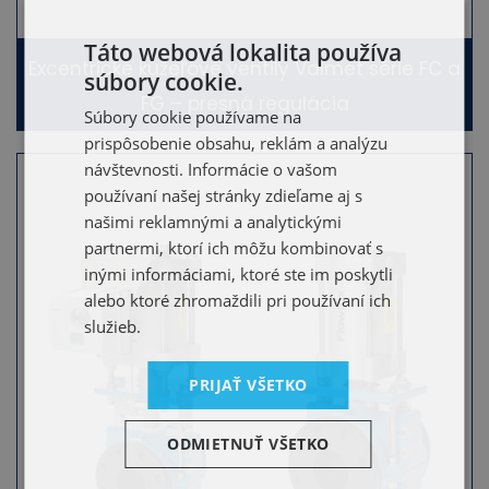
Táto webová lokalita používa
Excentrické kužeľové ventily Valmet série FC a
súbory cookie.
FG – presná regulácia
Súbory cookie používame na
prispôsobenie obsahu, reklám a analýzu
návštevnosti. Informácie o vašom
používaní našej stránky zdieľame aj s
našimi reklamnými a analytickými
partnermi, ktorí ich môžu kombinovať s
inými informáciami, ktoré ste im poskytli
alebo ktoré zhromaždili pri používaní ich
služieb.
PRIJAŤ VŠETKO
ODMIETNUŤ VŠETKO