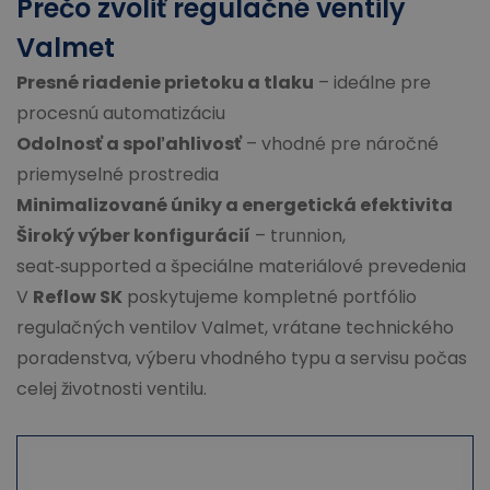
Prečo zvoliť regulačné ventily
Valmet
Presné riadenie prietoku a tlaku
– ideálne pre
procesnú automatizáciu
Odolnosť a spoľahlivosť
– vhodné pre náročné
priemyselné prostredia
Minimalizované úniky a energetická efektivita
Široký výber konfigurácií
– trunnion,
seat‑supported a špeciálne materiálové prevedenia
V
Reflow SK
poskytujeme kompletné portfólio
regulačných ventilov Valmet, vrátane technického
poradenstva, výberu vhodného typu a servisu počas
celej životnosti ventilu.