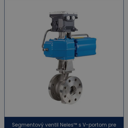
Segmentový ventil Neles™ s V-portom pre