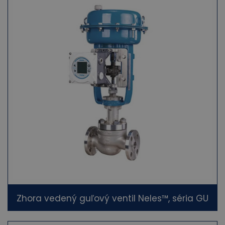
Zhora vedený guľový ventil Neles™, séria GU