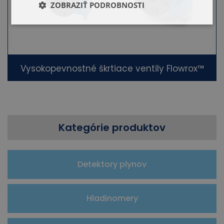
ZOBRAZIŤ PODROBNOSTI
Vysokopevnostné škrtiace ventily Flowrox™
Kategórie produktov
Detektory plynov
Hladinomery