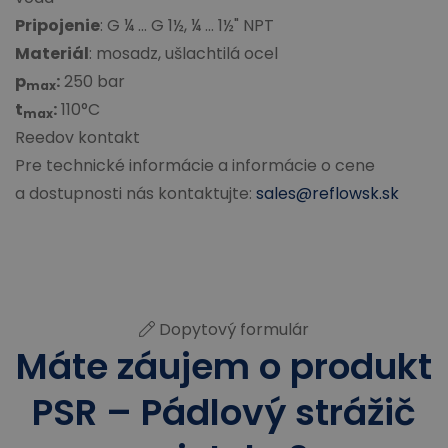
Pripojenie
: G ¼ ... G 1½, ¼ ... 1½" NPT
Materiál
: mosadz, ušlachtilá ocel
p
:
250 bar
max
t
:
110°C
max
Reedov kontakt
Pre technické informácie a informácie o cene
a dostupnosti nás kontaktujte:
sales@reflowsk.sk
Dopytový formulár
Máte záujem o produkt
PSR – Pádlový strážič