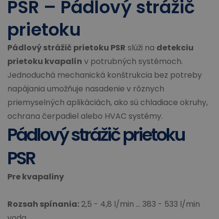
PSR – Pádlový strážič
prietoku
Pádlový strážič prietoku PSR
slúži na
detekciu
prietoku kvapalín
v potrubných systémoch.
Jednoduchá mechanická konštrukcia bez potreby
napájania umožňuje nasadenie v rôznych
priemyselných aplikáciách, ako sú chladiace okruhy,
ochrana čerpadiel alebo HVAC systémy.
Pádlový strážič prietoku
PSR
Pre kvapaliny
Rozsah spínania:
2,5 - 4,8 l/min ... 383 - 533 l/min
voda