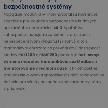
bezpečnostné systémy
Napájacie moduly G.M. International sú navrhnuté
špeciálne pre použitie v bezpečnostne kritických
aplikáciách s certifikáciou
SIL 3
. Spoľahlivo
zabezpečujú napájanie zariadení v prostredí s
nebezpečenstvom výbuchu (Ex zóny), a to s
maximálnym dôrazom na prevádzkovú dostupnosť.
Modely
PSX1200
a
PSW1250
podporujú
hot-swap
výmenu modulov
,
komunikáciu cez Modbus
a
monitorovanie v reálnom čase
. Ich kompaktné
prevedenie a vysoká spoľahlivosť z nich robia ideálne
riešenie pre všetky bezpečnostné riadiace systémy
v priemysle.