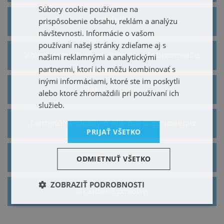
Súbory cookie používame na
Ventily
prispôsobenie obsahu, reklám a analýzu
návštevnosti. Informácie o vašom
používaní našej stránky zdieľame aj s
Kalorimetre, Prepočítavače a Zobrazovače
našimi reklamnými a analytickými
partnermi, ktorí ich môžu kombinovať s
inými informáciami, ktoré ste im poskytli
Elektromotory
alebo ktoré zhromaždili pri používaní ich
služieb.
Terminálne dosky a relé pre IS zariadenia
PRIJAŤ VŠETKO
Veterné turbíny
ODMIETNUŤ VŠETKO
ZOBRAZIŤ PODROBNOSTI
Skladové zásoby