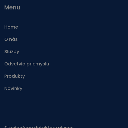
Menu
Home
O nás
Služby
Odvetvia priemyslu
Produkty
Novinky
Stacionárne detektory plynov