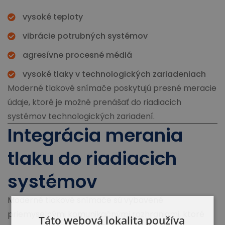
vysoké teploty
vibrácie potrubných systémov
agresívne procesné médiá
vysoké tlaky v technologických zariadeniach
Moderné tlakové snímače poskytujú presné meracie
údaje, ktoré je možné prenášať do riadiacich
systémov technologických zariadení.
Integrácia merania
tlaku do riadiacich
systémov
Moderné tlakové snímače sú vybavené
priemyselnými komunikačnými rozhraniami, ktoré
Táto webová lokalita používa