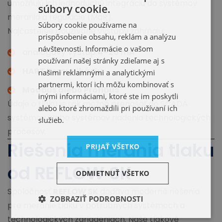
umožňujú ich jednoduchú integráciu do systémov
súbory cookie.
merania a regulácie (MaR).
Súbory cookie používame na
Najčastejšie používané výstupy zahŕňajú:
prispôsobenie obsahu, reklám a analýzu
návštevnosti. Informácie o vašom
analógový výstup
4–20 mA
používaní našej stránky zdieľame aj s
HART komunikáciu
našimi reklamnými a analytickými
partnermi, ktorí ich môžu kombinovať s
Modbus alebo Profibus
inými informáciami, ktoré ste im poskytli
Údaje o tlaku je tak možné prenášať do SCADA
alebo ktoré zhromaždili pri používaní ich
systémov alebo systémov riadenia technologických
služieb.
procesov.
Riešenia merania tlaku
PRIJAŤ VŠETKO
od REFLOW SK
ODMIETNUŤ VŠETKO
Spoločnosť
REFLOW SK
dodáva moderné riešenia
ZOBRAZIŤ PODROBNOSTI
pre meranie tlaku v potrubných systémoch a
technologických zariadeniach. Naše tlakové