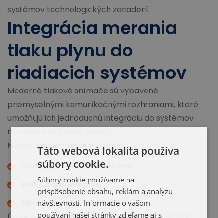
systémov technologických zariadení.
Integrácia merania
tlaku plynu do
riadiacich systémov
Moderné tlakové snímače sú vybavené
priemyselnými komunikačnými rozhraniami, ktoré
umožňujú ich jednoduchú integráciu do systémov
merania a regulácie (MaR).
Najčastejšie používané výstupy:
Táto webová lokalita používa
súbory cookie.
analógový výstup
4–20 mA
Súbory cookie používame na
HART komunikácia
prispôsobenie obsahu, reklám a analýzu
Modbus alebo Profibus
návštevnosti. Informácie o vašom
používaní našej stránky zdieľame aj s
Údaje o tlaku plynu je možné prenášať do SCADA