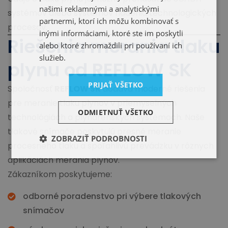
našimi reklamnými a analytickými
systémov alebo systémov riadenia technologických
partnermi, ktorí ich môžu kombinovať s
procesov.
inými informáciami, ktoré ste im poskytli
Riešenia merania tlaku
alebo ktoré zhromaždili pri používaní ich
služieb.
plynu od REFLOW SK
PRIJAŤ VŠETKO
Spoločnosť
REFLOW SK
dodáva moderné riešenia
pre meranie tlaku plynov v priemyselných
ODMIETNUŤ VŠETKO
technológiách a plynárenských systémoch. Naše
tlakové snímače poskytujú presné meranie
ZOBRAZIŤ PODROBNOSTI
procesného tlaku a spoľahlivú prevádzku v rôznych
aplikáciách merania plynov.
Zákazníkom poskytujeme:
odborné poradenstvo pri výbere tlakových
snímačov