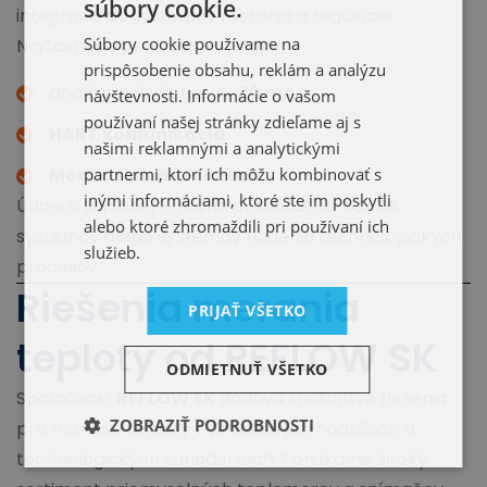
súbory cookie.
integráciu do systémov merania a regulácie.
Súbory cookie používame na
Najčastejšie používané výstupy:
prispôsobenie obsahu, reklám a analýzu
analógový výstup
4–20 mA
návštevnosti. Informácie o vašom
používaní našej stránky zdieľame aj s
HART komunikácia
našimi reklamnými a analytickými
partnermi, ktorí ich môžu kombinovať s
Modbus alebo Profibus
inými informáciami, ktoré ste im poskytli
Údaje o teplote je možné prenášať do SCADA
alebo ktoré zhromaždili pri používaní ich
systémov alebo systémov riadenia technologických
služieb.
procesov.
Riešenia merania
PRIJAŤ VŠETKO
teploty od REFLOW SK
ODMIETNUŤ VŠETKO
Spoločnosť
REFLOW SK
dodáva spoľahlivé riešenia
ZOBRAZIŤ PODROBNOSTI
pre meranie teploty v procesných nádržiach a
technologických zariadeniach. Ponúkame široký