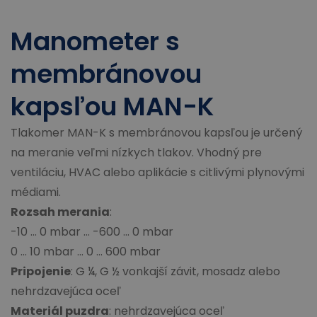
Manometer s
membránovou
kapsľou MAN-K
Tlakomer MAN-K s membránovou kapsľou je určený
na meranie veľmi nízkych tlakov. Vhodný pre
ventiláciu, HVAC alebo aplikácie s citlivými plynovými
médiami.
Rozsah merania
:
-10 ... 0 mbar ... -600 ... 0 mbar
0 ... 10 mbar ... 0 ... 600 mbar
Pripojenie
: G ¼, G ½ vonkajší závit, mosadz alebo
nehrdzavejúca oceľ
Materiál puzdra
: nehrdzavejúca oceľ