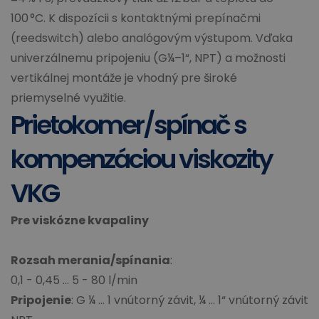
100 °C. K dispozícii s kontaktnými prepínačmi
(reedswitch) alebo analógovým výstupom. Vďaka
univerzálnemu pripojeniu (G¼–1“, NPT) a možnosti
vertikálnej montáže je vhodný pre široké
priemyselné využitie.
Prietokomer/spínač s
kompenzáciou viskozity
VKG
Pre viskózne kvapaliny
Rozsah merania/spínania
:
0,1 - 0,45 ... 5 - 80 l/min
Pripojenie
: G ¼ ... 1 vnútorný závit, ¼ ... 1“ vnútorný závit