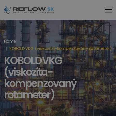
Home
KOBOLD VKG (viskozita-kompenzovaný rotameter)
KOBOLD VKG
(viskozita-
kompenzovaný
rotameter)