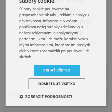
súbory cookie.
(viskozita-
Súbory cookie používame na
prispôsobenie obsahu, reklám a analýzu
kompenzovaný
návštevnosti. Informácie o vašom
používaní našej stránky zdieľame aj s
rotameter)?
našimi reklamnými a analytickými
partnermi, ktorí ich môžu kombinovať s
Vyplňte formulár a my vás budeme čo najskôr
inými informáciami, ktoré ste im poskytli
kontaktovať.
alebo ktoré zhromaždili pri používaní ich
služieb.
PRIJAŤ VŠETKO
ODMIETNUŤ VŠETKO
ZOBRAZIŤ PODROBNOSTI