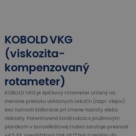
KOBOLD VKG
(viskozita-
kompenzovaný
rotameter)
KOBOLD VKG je špičkový rotameter určený na
meranie prietoku viskóznych tekutín (napr. olejov)
bez nutnosti kalibrácie pri zmene hustoty alebo
viskozity. Patentovaná konštrukcia s pružinovým
plavákom v borosilikátovej trubici zaručuje presnosť
±4 % FS, prevádzkový tlak až 12 bar a teplotu do