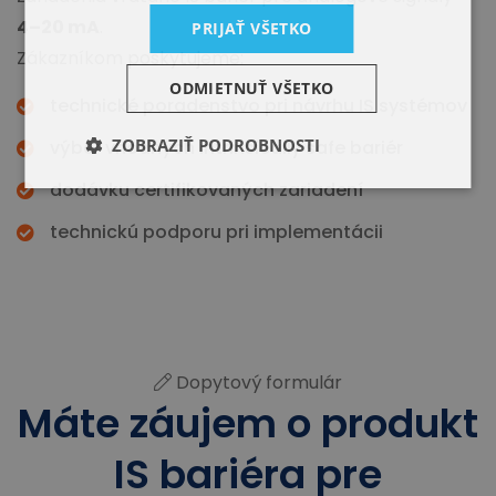
4–20 mA
.
PRIJAŤ VŠETKO
Zákazníkom poskytujeme:
ODMIETNUŤ VŠETKO
technické poradenstvo pri návrhu IS systémov
ZOBRAZIŤ PODROBNOSTI
výber vhodných intrinsically safe bariér
dodávku certifikovaných zariadení
technickú podporu pri implementácii
Dopytový formulár
Máte záujem o produkt
IS bariéra pre