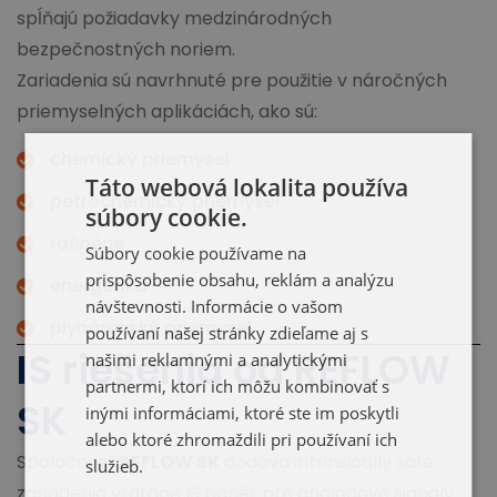
spĺňajú požiadavky medzinárodných
bezpečnostných noriem.
Zariadenia sú navrhnuté pre použitie v náročných
priemyselných aplikáciách, ako sú:
chemický priemysel
Táto webová lokalita používa
petrochemický priemysel
súbory cookie.
rafinérie
Súbory cookie používame na
prispôsobenie obsahu, reklám a analýzu
energetika
návštevnosti. Informácie o vašom
plynárenský priemysel
používaní našej stránky zdieľame aj s
IS riešenia od REFLOW
našimi reklamnými a analytickými
partnermi, ktorí ich môžu kombinovať s
SK
inými informáciami, ktoré ste im poskytli
alebo ktoré zhromaždili pri používaní ich
Spoločnosť
REFLOW SK
dodáva intrinsically safe
služieb.
zariadenia vrátane IS bariér pre analógové signály