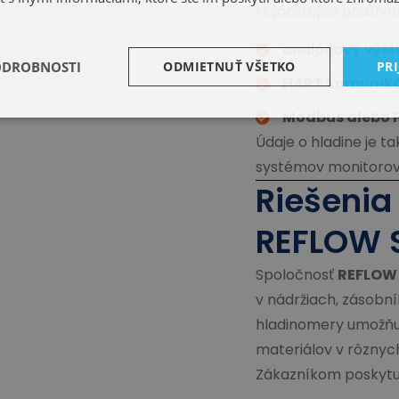
Najčastejšie používa
analógový výs
ODROBNOSTI
ODMIETNUŤ VŠETKO
PRI
HART komunik
Modbus alebo P
Údaje o hladine je 
systémov monitorov
Riešenia
REFLOW 
Spoločnosť
REFLOW
v nádržiach, zásobn
hladinomery umožňuj
materiálov v rôznyc
Zákazníkom poskytu