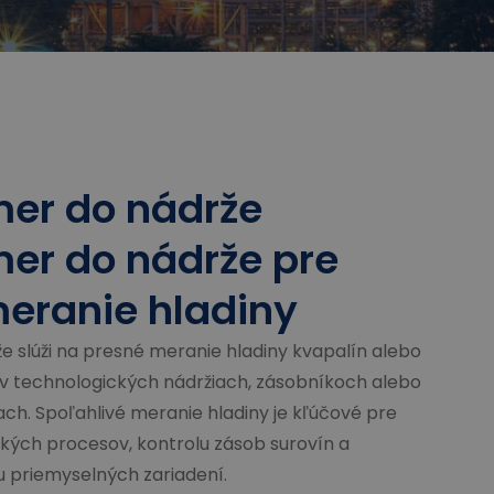
er do nádrže
er do nádrže pre
eranie hladiny
e slúži na presné meranie hladiny kvapalín alebo
v technologických nádržiach, zásobníkoch alebo
ch. Spoľahlivé meranie hladiny je kľúčové pre
ckých procesov, kontrolu zásob surovín a
 priemyselných zariadení.