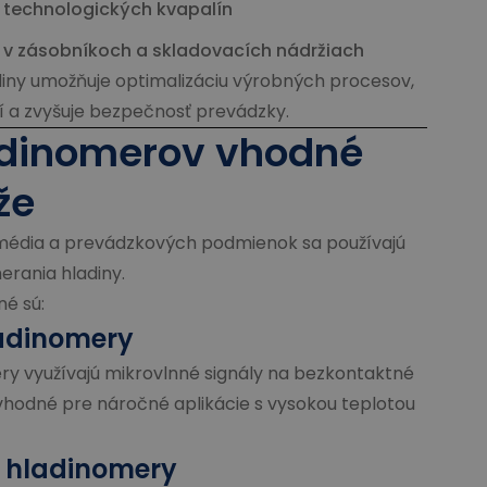
 technologických kvapalín
 v zásobníkoch a skladovacích nádržiach
iny umožňuje optimalizáciu výrobných procesov,
í a zvyšuje bezpečnosť prevádzky.
adinomerov vhodné
že
u média a prevádzkových podmienok sa používajú
erania hladiny.
né sú:
adinomery
y využívajú mikrovlnné signály na bezkontaktné
 vhodné pre náročné aplikácie s vysokou teplotou
é hladinomery