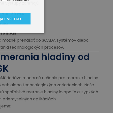
né výstupy zahŕňajú:
tup
4–20 mA
JAŤ VŠETKO
áciu
rofibus
tak možné prenášať do SCADA systémov alebo
ania technologických procesov.
 merania hladiny od
SK
 SK
dodáva moderné riešenia pre meranie hladiny
íkoch alebo technologických zariadeniach. Naše
ú spoľahlivé meranie hladiny kvapalín aj sypkých
h priemyselných aplikáciách.
jeme: