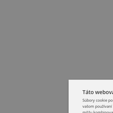
Táto webová
Súbory cookie po
vašom používaní n
môžu kombinovať s