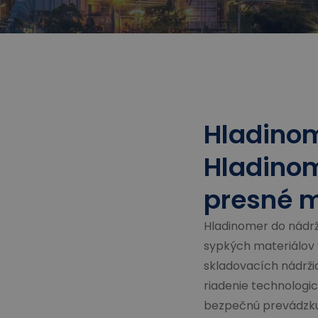
Hladinom
Hladinom
presné m
Hladinomer do nádrž
sypkých materiálov 
skladovacích nádržia
riadenie technologi
bezpečnú prevádzku