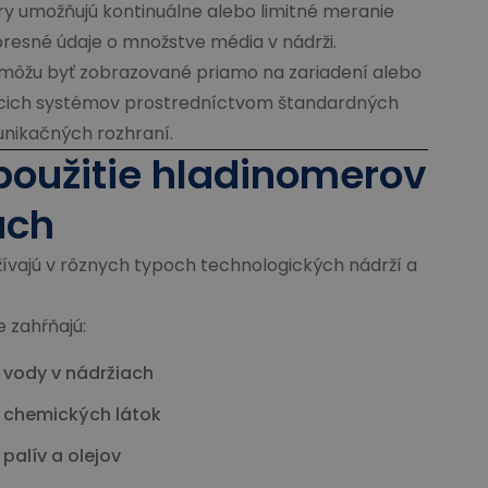
 umožňujú kontinuálne alebo limitné meranie
presné údaje o množstve média v nádrži.
ôžu byť zobrazované priamo na zariadení alebo
acich systémov prostredníctvom štandardných
nikačných rozhraní.
použitie hladinomerov
ach
ívajú v rôznych typoch technologických nádrží a
e zahŕňajú:
 vody v nádržiach
 chemických látok
palív a olejov