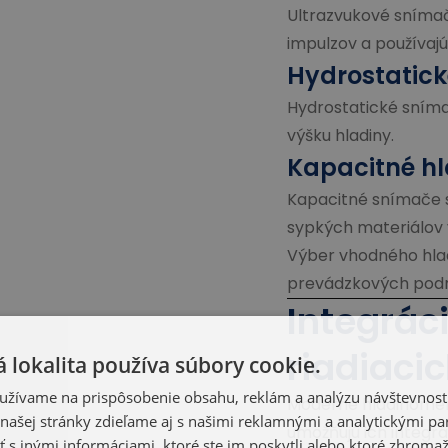
Ultrazvukové sníma
impulzov a používajú
Hydrostatic
Hydrostatické snímač
výšku hladiny.
Kapacitné h
Kapacitné snímače s
sypkých materiálov 
Výber vhodného hlad
prevádzkových podm
Integrác
riadiaci
 lokalita používa súbory cookie.
užívame na prispôsobenie obsahu, reklám a analýzu návštevnosti
Moderné hladinomer
ašej stránky zdieľame aj s našimi reklamnými a analytickými par
umožňujú ich integr
 inými informáciami, ktoré ste im poskytli alebo ktoré zhromažd