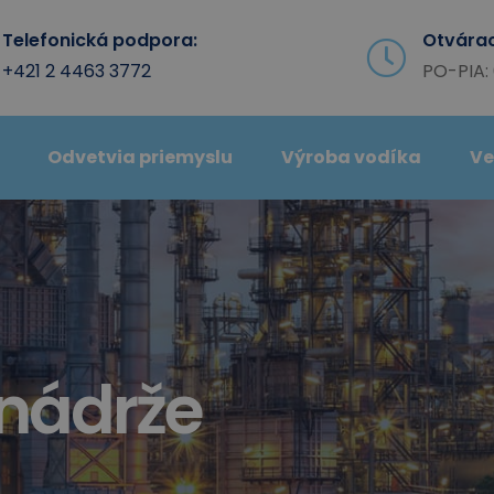
Telefonická podpora:
Otvárac
+421 2 4463 3772
PO-PIA: 
Odvetvia priemyslu
Výroba vodíka
Ve
nádrže