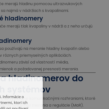
če merajú hladinu pomocou ultrazvukových
 sa najmä v nádržiach s kvapalinami.
ké hladinomery
e merajú tlak kvapaliny v nádrži a z neho určujú
ladinomery
a používajú na meranie hladiny kvapalín alebo
v rôznych priemyselných aplikáciách.
inomeru závisí od vlastností média,
ienok a požadovanej presnosti merania.
ia hladinomerov do
ch systémov
. Informácie o
y sú vybavené komunikačnými rozhraniami, ktoré
tnermi, ktorí ich
áciu do systémov merania a regulácie (MaR).
ili pri používaní