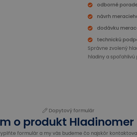
odborné porade
návrh meracieho
dodávku meracej
technickú podpo
Správne zvolený hl
hladiny a spoľahlivú
Dopytový formulár
m o produkt Hladinomer
yplňte formulár a my vás budeme čo najskôr kontaktova