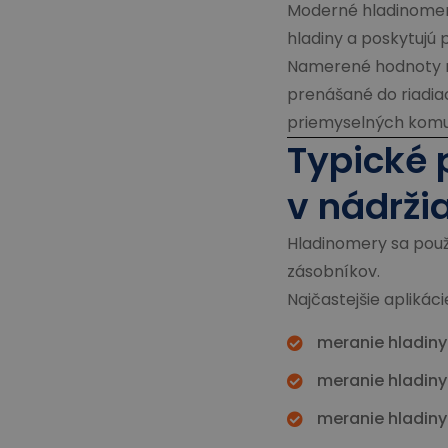
Moderné hladinomery
hladiny a poskytujú 
Namerené hodnoty m
prenášané do riadi
priemyselných komu
Typické 
v nádrži
Hladinomery sa použ
zásobníkov.
Najčastejšie aplikáci
meranie hladiny
meranie hladiny
meranie hladiny 