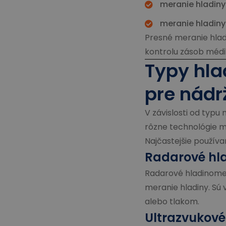
meranie hladiny
meranie hladiny
Presné meranie hlad
kontrolu zásob médi
Typy hl
pre nádr
V závislosti od typ
rôzne technológie m
Najčastejšie používa
Radarové hl
Radarové hladinomer
meranie hladiny. Sú
alebo tlakom.
Ultrazvukov