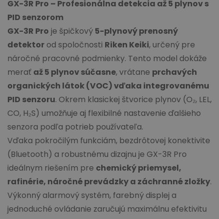
GX-3R Pro – Profesionálna detekcia až 5 plynov s
PID senzorom
GX-3R Pro
je špičkový
5-plynový prenosný
detektor
od spoločnosti
Riken Keiki
, určený pre
náročné pracovné podmienky. Tento model dokáže
merať
až 5 plynov súčasne
, vrátane
prchavých
organických látok (VOC) vďaka integrovanému
PID senzoru
. Okrem klasickej štvorice plynov (O₂, LEL,
CO, H₂S) umožňuje aj flexibilné nastavenie ďalšieho
senzora podľa potrieb používateľa.
Vďaka pokročilým funkciám, bezdrôtovej konektivite
(Bluetooth) a robustnému dizajnu je GX-3R Pro
ideálnym riešením pre
chemický priemysel,
rafinérie, náročné prevádzky a záchranné zložky
.
Výkonný alarmový systém, farebný displej a
jednoduché ovládanie zaručujú maximálnu efektivitu