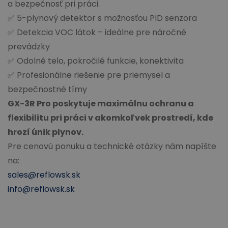
a bezpečnosť pri práci.
✅
5-plynový detektor s možnosťou PID senzora
✅
Detekcia VOC l
á
tok
–
ide
á
lne pre n
á
ro
č
n
é
prev
á
dzky
✅
Odoln
é
telo, pokro
č
il
é
funkcie, konektivita
✅
Profesion
á
lne rie
š
enie pre priemysel a
bezpe
č
nostn
é
t
í
my
GX-3R Pro poskytuje maximálnu ochranu a
flexibilitu pri práci v akomkoľvek prostredí, kde
hrozí únik plynov.
Pre cenovú ponuku a technické otázky nám napíšte
na:
sales@reflowsk.sk
info@reflowsk.sk