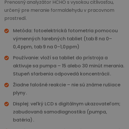
Prenosný analyzátor HCHO s vysokou citlivosťou,
určený pre meranie formaldehydu v pracovnom
prostredí.
Metóda: fotoelektrická fotometria pomocou
výmenných farebných tabliet (tab 8 na 0–
0,4 ppm, tab 9 na 0–1,0 ppm)
Používanie: vloží sa tabliet do prístroja a
aktivuje sa pumpa – 15 alebo 30 minút merania.
Stupeň sfarbenia odpovedá koncentrácii .
Žiadne falošné reakcie – nie sú známe rušiace
plyny .
Displej: veľký LCD s digitálnym ukazovateľom;
zabudovaná samodiagnostika (pumpa,
batéria) .