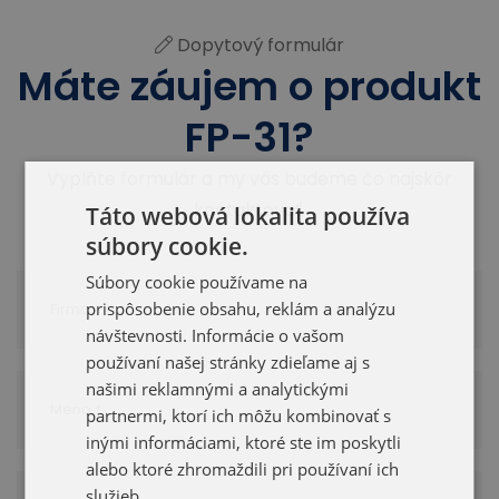
Dopytový formulár
Máte záujem o produkt
FP-31?
Vyplňte formulár a my vás budeme čo najskôr
kontaktovať.
Táto webová lokalita používa
súbory cookie.
Súbory cookie používame na
prispôsobenie obsahu, reklám a analýzu
návštevnosti. Informácie o vašom
používaní našej stránky zdieľame aj s
našimi reklamnými a analytickými
partnermi, ktorí ich môžu kombinovať s
inými informáciami, ktoré ste im poskytli
alebo ktoré zhromaždili pri používaní ich
služieb.