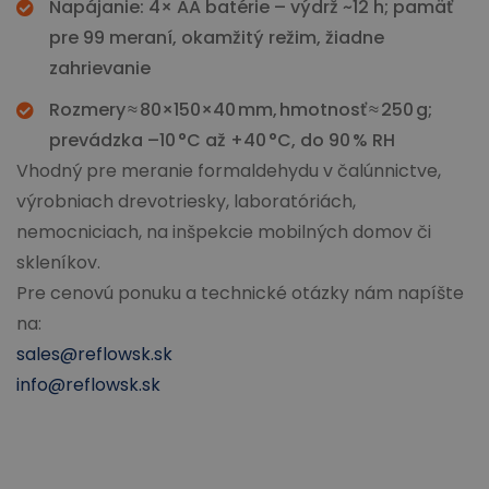
Napájanie: 4× AA batérie – výdrž ~12 h; pamäť
pre 99 meraní, okamžitý režim, žiadne
zahrievanie
Rozmery ≈ 80×150×40 mm, hmotnosť ≈ 250 g;
prevádzka –10 °C až +40 °C, do 90 % RH
Vhodný pre meranie formaldehydu v čalúnnictve,
výrobniach drevotriesky, laboratóriách,
nemocniciach, na inšpekcie mobilných domov či
skleníkov.
Pre cenovú ponuku a technické otázky nám napíšte
na:
sales@reflowsk.sk
info@reflowsk.sk