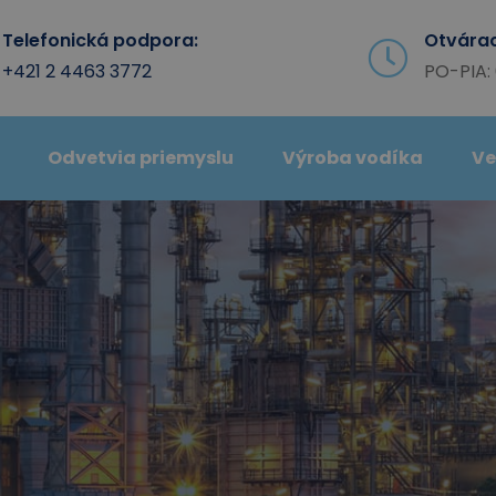
Telefonická podpora:
Otvárac
+421 2 4463 3772
PO-PIA: 
Odvetvia priemyslu
Výroba vodíka
Ve