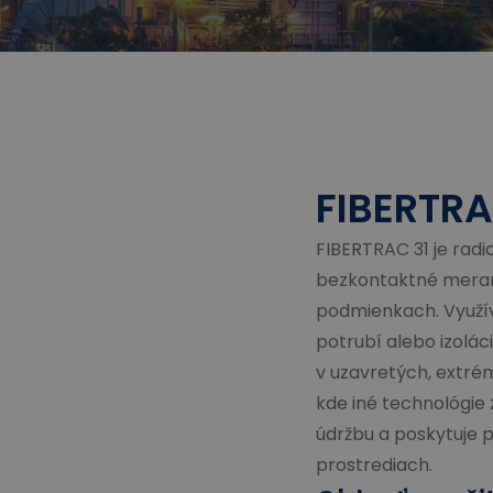
FIBERTRA
FIBERTRAC 31 je rad
bezkontaktné meran
podmienkach. Využív
potrubí alebo izolác
v uzavretých, extr
kde iné technológie 
údržbu a poskytuje 
prostrediach.