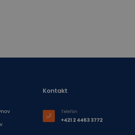
Kontakt
ynov
Telefón
+421 2 4463 3772
v