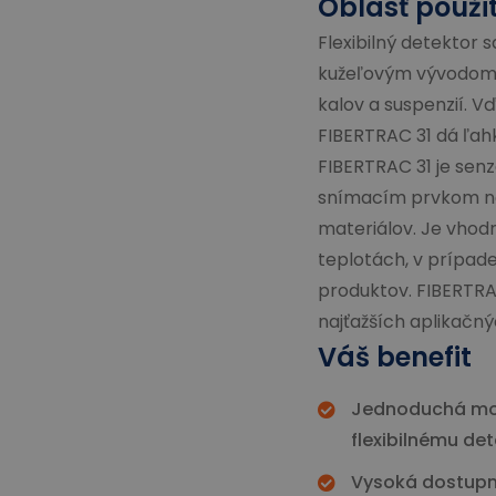
Oblasť použi
Flexibilný detektor
kužeľovým vývodom a
kalov a suspenzií. V
FIBERTRAC 31 dá ľah
FIBERTRAC 31 je senz
snímacím prvkom na
materiálov. Je vhod
teplotách, v prípade
produktov. FIBERTRA
najťažších aplikačn
Váš benefit
Jednoduchá mon
flexibilnému de
Vysoká dostupn