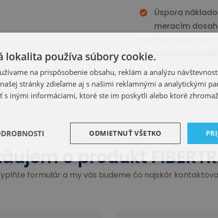
Úspora nákladov
meracím dosah
Pre technické infor
kontaktujte:
sales@r
 lokalita používa súbory cookie.
užívame na prispôsobenie obsahu, reklám a analýzu návštevnosti
ašej stránky zdieľame aj s našimi reklamnými a analytickými par
 inými informáciami, ktoré ste im poskytli alebo ktoré zhromažd
ODROBNOSTI
ODMIETNUŤ VŠETKO
PRI
Dopytový formulár
záujem o produkt FIBERTR
yplňte formulár a my vás budeme čo najskôr kontaktova