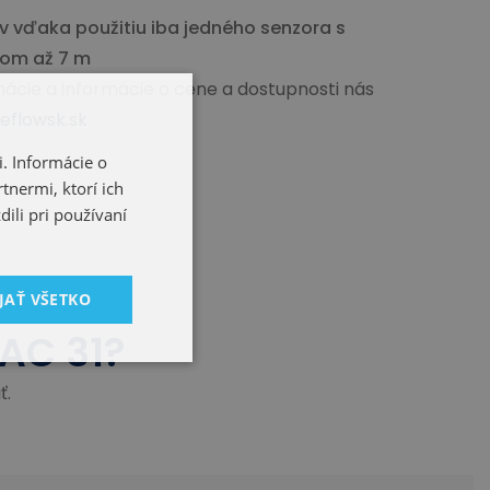
 vďaka použitiu iba jedného senzora s
om až 7 m
mácie a informácie o cene a dostupnosti nás
eflowsk.sk
. Informácie o
tnermi, ktorí ich
ili pri používaní
JAŤ VŠETKO
AC 31?
ť.