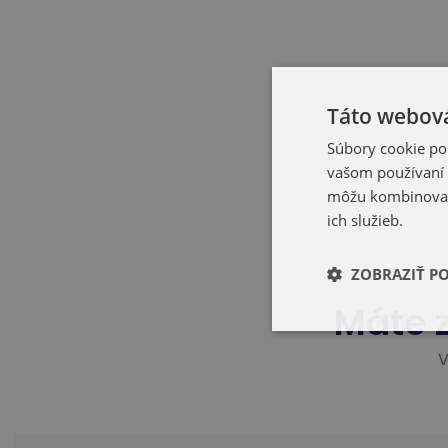
Táto webová
Súbory cookie po
vašom používaní n
môžu kombinovať s
ich služieb.
ZOBRAZIŤ P
Máte 
V