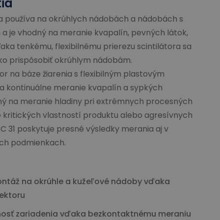
tia
 sa používa na okrúhlych nádobách a nádobách s
 je vhodný na meranie kvapalín, pevných látok,
ďaka tenkému, flexibilnému prierezu scintilátora sa
ko prispôsobiť okrúhlym nádobám.
or na báze žiarenia s flexibilným plastovým
 kontinuálne meranie kvapalín a sypkých
ný na meranie hladiny pri extrémnych procesných
 kritických vlastností produktu alebo agresívnych
C 31 poskytuje presné výsledky merania aj v
ých podmienkach.
táž na okrúhle a kužeľové nádoby vďaka
tektoru
osť zariadenia vďaka bezkontaktnému meraniu