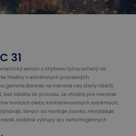
C 31
iometrický senzor s ohybnou tyčou určený na
ie hladiny v extrémnych procesných
a gamma žiarenie na meranie cez steny nádrží,
ií, bez zásahu do procesu. Je vhodný pre meranie
émne horúcich alebo kontaminovaných systémoch,
zlyhávajú. Senzor sa montuje zvonka, nevyžaduje
presné, stabilné výstupy aj v nehomogénnych