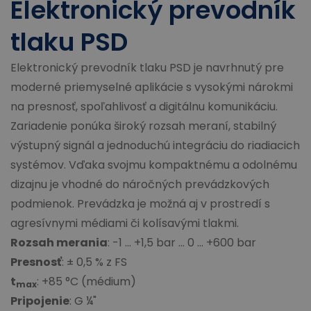
Elektronický prevodník
tlaku PSD
Elektronický prevodník tlaku PSD je navrhnutý pre
moderné priemyselné aplikácie s vysokými nárokmi
na presnosť, spoľahlivosť a digitálnu komunikáciu.
Zariadenie ponúka široký rozsah meraní, stabilný
výstupný signál a jednoduchú integráciu do riadiacich
systémov. Vďaka svojmu kompaktnému a odolnému
dizajnu je vhodné do náročných prevádzkových
podmienok. Prevádzka je možná aj v prostredí s
agresívnymi médiami či kolísavými tlakmi.
Rozsah merania
: -1 ... +1,5 bar ... 0 ... +600 bar
Presnosť
: ± 0,5 % z FS
t
: +85 °C (médium)
max
Pripojenie
: G ¼"