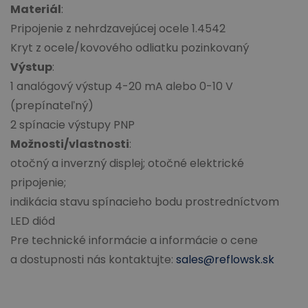
Materiál
:
Pripojenie z nehrdzavejúcej ocele 1.4542
Kryt z ocele/kovového odliatku pozinkovaný
Výstup
:
1 analógový výstup 4-20 mA alebo 0-10 V
(prepínateľný)
2 spínacie výstupy PNP
Možnosti/vlastnosti
:
otočný a inverzný displej; otočné elektrické
pripojenie;
indikácia stavu spínacieho bodu prostredníctvom
LED diód
Pre technické informácie a informácie o cene
a dostupnosti nás kontaktujte:
sales@reflowsk.sk