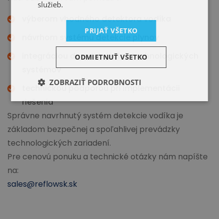
služieb.
výberom vhodného detektora vodíka
PRIJAŤ VŠETKO
návrhom systému detekcie plynov
integráciou do existujúcich technologických
ODMIETNUŤ VŠETKO
systémov
ZOBRAZIŤ PODROBNOSTI
technickou podporou pri implementácii
riešenia
Správne navrhnutý systém detekcie vodíka je
základom bezpečnej a spoľahlivej prevádzky
technologických zariadení.
Pre cenovú ponuku a technické otázky nám napíšte
na:
sales@reflowsk.sk