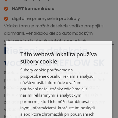
HART komunikáciu
digitálne priemyselné protokoly
Vďaka tomu je možné detekciu vodíka prepojiť s
alarmami, ventiláciou alebo automatickým
odstavením technologického zariadenia.
Riešenia detekcie
Táto webová lokalita používa
vodíka od REFLOW SK
súbory cookie.
Súbory cookie používame na
Spoločnosť
REFLOW SK
dodáva spoľahlivé riešenia
prispôsobenie obsahu, reklám a analýzu
pre detekciu vodíka v priemyselných aplikáciách.
návštevnosti. Informácie o vašom
Ponúkame stacionárne aj prenosné detektory
používaní našej stránky zdieľame aj s
plynov vhodné pre rôzne typy technologických
našimi reklamnými a analytickými
partnermi, ktorí ich môžu kombinovať s
zariadení vrátane prostredí s nebezpečenstvom
inými informáciami, ktoré ste im poskytli
výbuchu (ATEX).
alebo ktoré zhromaždili pri používaní ich
Naši odborníci vám pomôžu s: