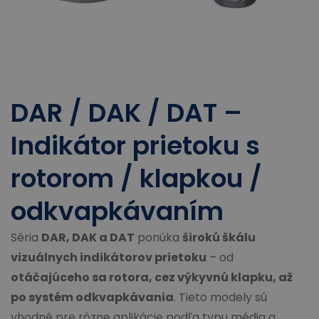
DAR / DAK / DAT –
Indikátor prietoku s
rotorom / klapkou /
odkvapkávaním
Séria
DAR, DAK a DAT
ponúka
širokú škálu
vizuálnych indikátorov prietoku
– od
otáčajúceho sa rotora, cez výkyvnú klapku, až
po systém odkvapkávania
. Tieto modely sú
vhodné pre rôzne aplikácie podľa typu média a