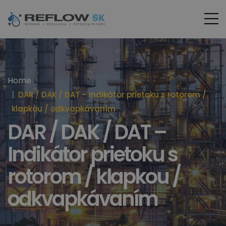
Home
DAR / DAK / DAT – Indikátor prietoku s rotorom /
klapkou / odkvapkávaním
DAR / DAK / DAT –
Indikátor prietoku s
rotorom / klapkou /
odkvapkávaním