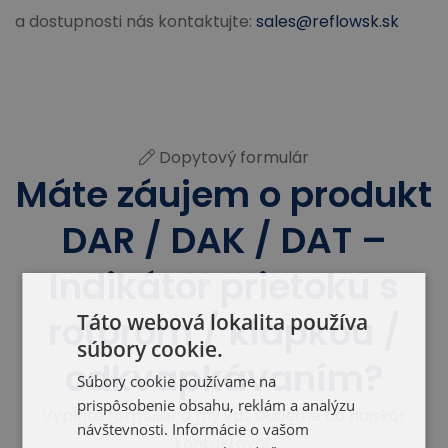
a dostupnosti nás kontaktujte:
sales@reflowsk.sk
Dopytový formulár
Máte záujem o produkt
DAR / DAK / DAT –
Indikátor prietoku s
rotorom / klapkou /
Táto webová lokalita používa
súbory cookie.
odkvapkávaním?
Súbory cookie používame na
prispôsobenie obsahu, reklám a analýzu
Vyplňte formulár a my vás budeme čo najskôr
návštevnosti. Informácie o vašom
kontaktovať.