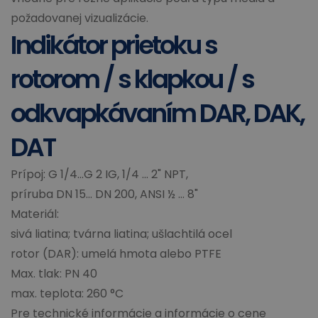
požadovanej vizualizácie.
Indikátor prietoku s
rotorom / s klapkou / s
odkvapkávaním DAR, DAK,
DAT
Prípoj: G 1/4...G 2 IG, 1/4 ... 2" NPT,
príruba DN 15... DN 200, ANSI ½ … 8"
Materiál:
sivá liatina; tvárna liatina; ušlachtilá ocel
rotor (DAR): umelá hmota alebo PTFE
Max. tlak: PN 40
max. teplota: 260 °C
Pre technické informácie a informácie o cene