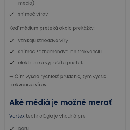
média)
snímač vírov
Keď médium preteká okolo prekážky:
vznikajú striedavé víry
snímač zaznamenáva ich frekvenciu
elektronika vypočíta prietok
➡️ Čím vyššia rýchlosť prúdenia, tým vyššia
frekvencia vírov.
Aké médiá je možné merať
Vortex
technológia je vhodná pre:
paru