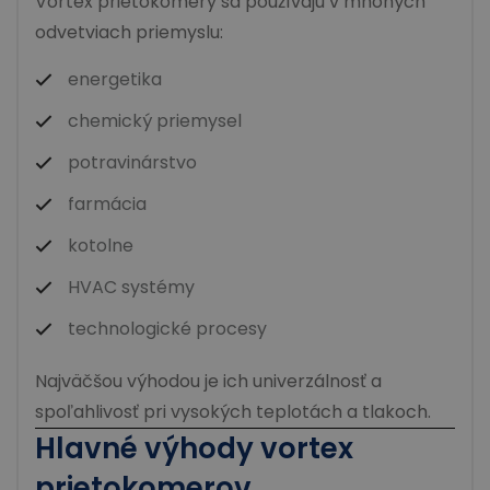
Vortex prietokomery sa používajú v mnohých
odvetviach priemyslu:
energetika
chemický priemysel
potravinárstvo
farmácia
kotolne
HVAC systémy
technologické procesy
Najväčšou výhodou je ich univerzálnosť a
spoľahlivosť pri vysokých teplotách a tlakoch.
Hlavné výhody vortex
prietokomerov