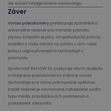
ale súčasť inteligentného monitoringu.
Záver
Vortex prietokomery
predstavujú spoľahlivé a
univerzálne riešenie pre meranie prietoku
plynov, kvapalín aj pary. Ich jednoduchý princíp,
stabilita a nízke nároky na údržbu z nich robia
jednu z najpoužívanejších technológií v
priemysle.
Spoločnosť REFLOW SK poskytuje návrh, dodávku
a integráciu prietokomerov vrátane vortex
technológie pre rôzne priemyselné aplikácie.
Každé riešenie je navrhované individuálne podľa
typu média, prevádzkových podmienok a
požiadaviek zákazníka.