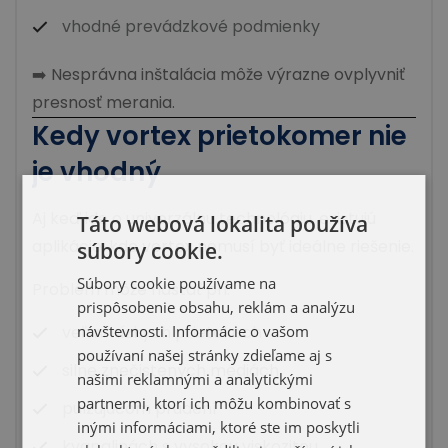
vhodné prevádzkové podmienky
➡️ Nesprávna inštalácia môže výrazne ovplyvniť
presnosť merania.
Kedy vortex prietokomer nie
je vhodný
Aj keď ide o univerzálnu technológiu, existujú
Táto webová lokalita používa
aplikácie, kde vortex
nemusí byť ideálne riešenie.
súbory cookie.
Súbory cookie používame na
Problém môže nastať pri:
prispôsobenie obsahu, reklám a analýzu
návštevnosti. Informácie o vašom
veľmi nízkych prietokoch
používaní našej stránky zdieľame aj s
silne znečistených médiách
našimi reklamnými a analytickými
partnermi, ktorí ich môžu kombinovať s
pulzujúcom prúdení
inými informáciami, ktoré ste im poskytli
kvapalinách s vysokou viskozitou