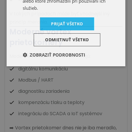
alebo ktoré zhromaždili pri používaní ich
služieb.
V takých prípadoch môže byť vhodnejší iný
princíp merania.
PRIJAŤ VŠETKO
Moderné vortex
ODMIETNUŤ VŠETKO
prietokomery
ZOBRAZIŤ PODROBNOSTI
Moderné zariadenia dnes ponúkajú:
digitálnu komunikáciu
Modbus / HART
diagnostiku zariadenia
kompenzáciu tlaku a teploty
integráciu do SCADA a IoT systémov
➡️ Vortex prietokomer dnes nie je iba meradlo,