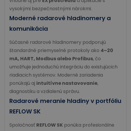
vhodné aj pre
EX prostredia
a aplikácie s
vysokými bezpečnostnými nárokmi.
Moderné radarové hladinomery a
komunikácia
Súčasné radarové hladinomery podporujú
štandardné priemyselné protokoly ako
4–20
mA, HART, Modbus alebo Profibus
, čo
umožňuje jednoduchú integráciu do existujúcich
riadiacich systémov. Moderné zariadenia
ponúkajú aj
intuitívne nastavovanie
,
diagnostiku a vzdialenú správu.
Radarové meranie hladiny v portfóliu
REFLOW SK
Spoločnosť
REFLOW SK
ponúka profesionálne