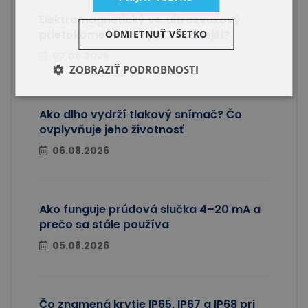
Elektromagnetický vs. ultrazvukový
prietokomer – ktorý je vhodnejší?
ODMIETNUŤ VŠETKO
07.08.2026
ZOBRAZIŤ PODROBNOSTI
Ako dlho vydrží tlakový snímač? Čo
ovplyvňuje jeho životnosť
06.08.2026
Ako funguje prúdová slučka 4–20 mA a
prečo sa stále používa
05.08.2026
Čo znamená krytie IP65, IP67 a IP68 pri