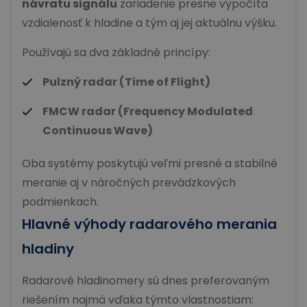
návratu signálu
zariadenie presne vypočíta
vzdialenosť k hladine a tým aj jej aktuálnu výšku.
Používajú sa dva základné princípy:
Pulzný radar (Time of Flight)
FMCW radar (Frequency Modulated
Continuous Wave)
Oba systémy poskytujú veľmi presné a stabilné
meranie aj v náročných prevádzkových
podmienkach.
Hlavné výhody radarového merania
hladiny
Radarové hladinomery sú dnes preferovaným
riešením najmä vďaka týmto vlastnostiam: