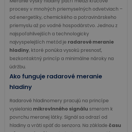
Meranie výšky hladiny patrí medzi kľúčové
procesy v mnohých priemyselných odvetviach –
od energetiky, chemického a potravinárskeho
priemyslu až po vodné hospodárstvo. Jednou z
najspoľahlivejších a technologicky
najvyspelejších metód je
radarové meranie
hladiny
, ktoré ponúka vysokú presnosť,
bezkontaktný princíp a minimálne nároky na
údržbu.
Ako funguje radarové meranie
hladiny
Radarové hladinomery pracujú na princípe
vysielania
mikrovlnného signálu
smerom k
povrchu meranej látky. Signál sa odrazí od
hladiny a vráti späť do senzora. Na základe
času