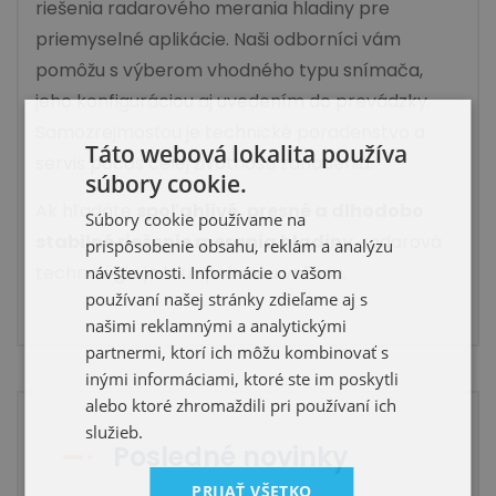
riešenia radarového merania hladiny pre
priemyselné aplikácie. Naši odborníci vám
pomôžu s výberom vhodného typu snímača,
jeho konfiguráciou aj uvedením do prevádzky.
Samozrejmosťou je technické poradenstvo a
Táto webová lokalita používa
servis počas celej životnosti zariadenia.
súbory cookie.
Ak hľadáte
spoľahlivé, presné a dlhodobo
Súbory cookie používame na
stabilné riešenie merania hladiny
, radarová
prispôsobenie obsahu, reklám a analýzu
technológia je tou správnou voľbou.
návštevnosti. Informácie o vašom
používaní našej stránky zdieľame aj s
našimi reklamnými a analytickými
partnermi, ktorí ich môžu kombinovať s
inými informáciami, ktoré ste im poskytli
alebo ktoré zhromaždili pri používaní ich
služieb.
Posledné novinky
PRIJAŤ VŠETKO