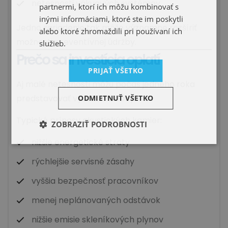
netesnosti vákuových systémov
partnermi, ktorí ich môžu kombinovať s
inými informáciami, ktoré ste im poskytli
Jedno zariadenie tak môže významne rozšíriť
alebo ktoré zhromaždili pri používaní ich
možnosti preventívnej údržby.
služieb.
Prečo sa investícia oplatí
PRIJAŤ VŠETKO
Aj malé netesnosti môžu počas jedného roka
predstavovať vysoké náklady.
ODMIETNUŤ VŠETKO
Typické prínosy akustických kamier:
ZOBRAZIŤ PODROBNOSTI
nižšie energetické straty
rýchlejšie servisné zásahy
vyššia bezpečnosť pracovníkov
menej neplánovaných odstávok
nižšie emisie skleníkových plynov