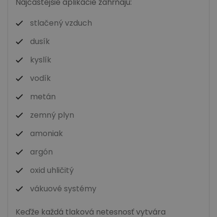
Najčastejšie aplikácie zahŕňajú:
stlačený vzduch
dusík
kyslík
vodík
metán
zemný plyn
amoniak
argón
oxid uhličitý
vákuové systémy
Keďže každá tlaková netesnosť vytvára