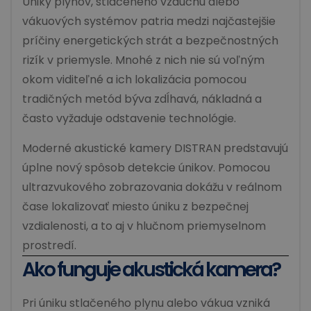
Úniky plynov, stlačeného vzduchu alebo
vákuových systémov patria medzi najčastejšie
príčiny energetických strát a bezpečnostných
rizík v priemysle. Mnohé z nich nie sú voľným
okom viditeľné a ich lokalizácia pomocou
tradičných metód býva zdĺhavá, nákladná a
často vyžaduje odstavenie technológie.
Moderné akustické kamery DISTRAN predstavujú
úplne nový spôsob detekcie únikov. Pomocou
ultrazvukového zobrazovania dokážu v reálnom
čase lokalizovať miesto úniku z bezpečnej
vzdialenosti, a to aj v hlučnom priemyselnom
prostredí.
Ako funguje akustická kamera?
Pri úniku stlačeného plynu alebo vákua vzniká