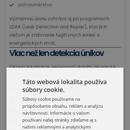
potravinárstvo
Významnú úlohu zohráva aj pri programoch
LDAR (Leak Detection and Repair), ktorých
cieľom je znižovanie fugitívnych emisií a
energetických strát.
Viac než len detekcia únikov
Okrem lokalizácie netesností dokážu akustické
kamery odhaliť aj:
Táto webová lokalita používa
čiastočné elektrické výboje
súbory cookie.
korónové výboje
Súbory cookie používame na
prispôsobenie obsahu, reklám a analýzu
iskrenie na elektrických zariadeniach
návštevnosti. Informácie o vašom
používaní našej stránky zdieľame aj s
mechanické poruchy
našimi reklamnými a analytickými