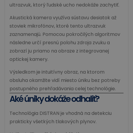
ultrazvuk, ktorý ľudské ucho nedokáže zachytiť.
Akustická kamera využíva sústavu desiatok až
stoviek mikrofónov, ktoré tento ultrazvuk
zaznamenajú. Pomocou pokročilých algoritmov
následne určí presnú polohu zdroja zvuku a
zobrazí ju priamo na obraze z integrovanej
optickej kamery.
Výsledkom je intuitívny obraz, na ktorom
obsluha okamžite vidí miesto úniku bez potreby
postupného prehľadávania celej technológie.
Aké úniky dokáže odhaliť?
Technológia DISTRAN je vhodná na detekciu
prakticky všetkých tlakových plynov.