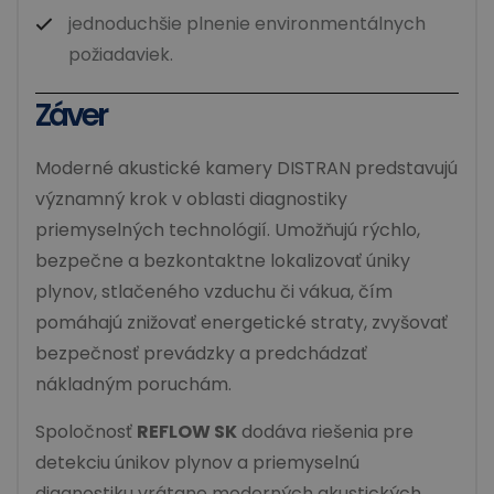
jednoduchšie plnenie environmentálnych
požiadaviek.
Záver
Moderné akustické kamery DISTRAN predstavujú
významný krok v oblasti diagnostiky
priemyselných technológií. Umožňujú rýchlo,
bezpečne a bezkontaktne lokalizovať úniky
plynov, stlačeného vzduchu či vákua, čím
pomáhajú znižovať energetické straty, zvyšovať
bezpečnosť prevádzky a predchádzať
nákladným poruchám.
Spoločnosť
REFLOW SK
dodáva riešenia pre
detekciu únikov plynov a priemyselnú
diagnostiku vrátane moderných akustických